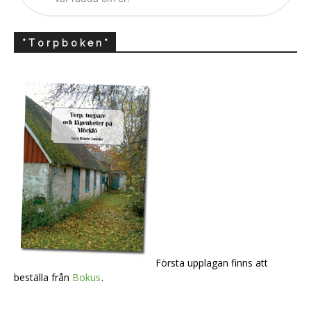
* T o r p b o k e n *
Första upplagan finns att
beställa från
Bokus
.