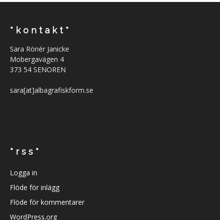
* k o n t a k t *
Sara Rönér Janicke
Mobergavägen 4
373 54 SENOREN
sara[at]albagrafiskform.se
* r s s *
Logga in
Flöde för inlägg
Flöde för kommentarer
WordPress.org