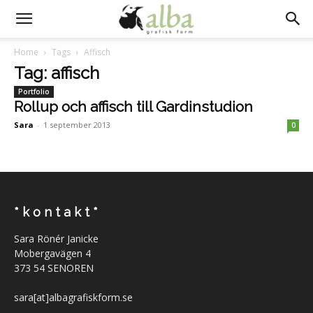
Home
Tags
Affisch
Tag: affisch
Portfolio
Rollup och affisch till Gardinstudion
Sara
-
1 september 2013
0
* k o n t a k t *
Sara Rönér Janicke
Mobergavägen 4
373 54 SENOREN
sara[at]albagrafiskform.se