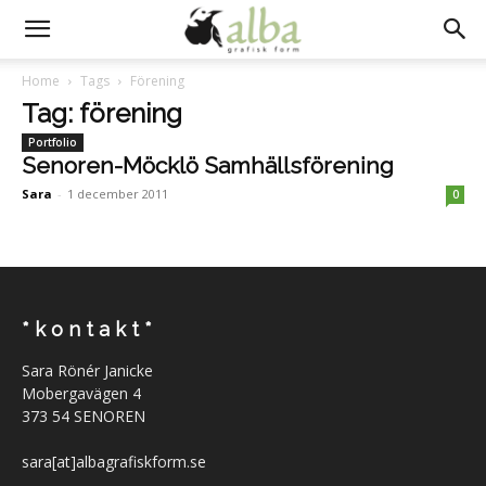
Home
Tags
Förening
Tag: förening
Portfolio
Senoren-Möcklö Samhällsförening
Sara
-
1 december 2011
0
* k o n t a k t *
Sara Rönér Janicke
Mobergavägen 4
373 54 SENOREN
sara[at]albagrafiskform.se