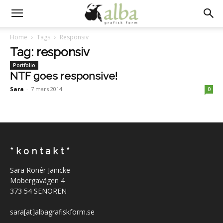
Home
Tags
Responsiv
Tag: responsiv
Portfolio
NTF goes responsive!
Sara
-
7 mars 2014
0
* k o n t a k t *
Sara Rönér Janicke
Mobergavägen 4
373 54 SENOREN
sara[at]albagrafiskform.se