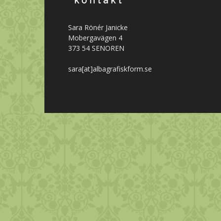
* k o n t a k t *
Sara Rönér Janicke
Mobergavägen 4
373 54 SENOREN
sara[at]albagrafiskform.se