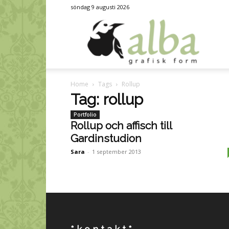
söndag 9 augusti 2026
alb
Home
Tags
Rollup
graf
Tag: rollup
Portfolio
Rollup och affisch till
Gardinstudion
for
Sara
-
1 september 2013