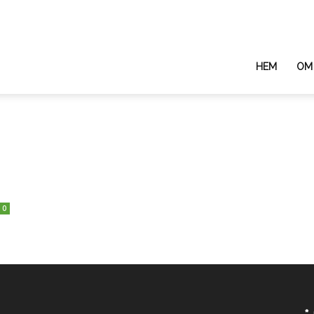
a
HEM
OM
isk
m
0