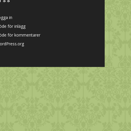
r s s *
gga in
öde för inlägg
löde för kommentarer
ordPress.org