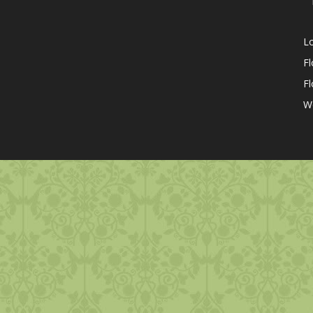
* 
Lo
Fl
F
W