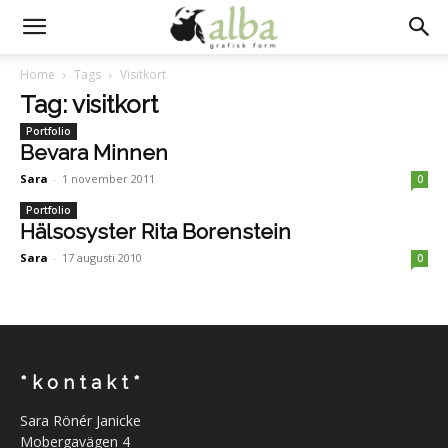
Home
Tags
Visitkort
Tag: visitkort
Portfolio
Bevara Minnen
Sara
-
1 november 2011
0
Portfolio
Hälsosyster Rita Borenstein
Sara
-
17 augusti 2010
0
* k o n t a k t *
Sara Rönér Janicke
Mobergavägen 4