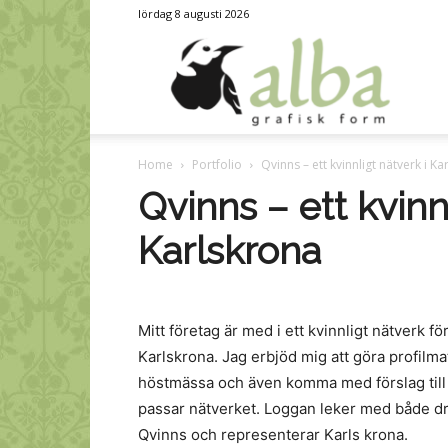
lördag 8 augusti 2026
alb
Home
Portfolio
Qvinns – ett kvinnligt nätverk i K
graf
Qvinns – ett kvinn
Karlskrona
for
Mitt företag är med i ett kvinnligt nätverk fö
Karlskrona. Jag erbjöd mig att göra profilmate
höstmässa och även komma med förslag till
passar nätverket. Loggan leker med både dr
Qvinns och representerar Karls krona.