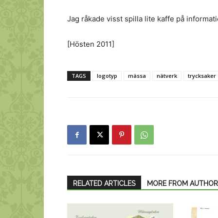
Jag råkade visst spilla lite kaffe på informa
[Hösten 2011]
TAGS
logotyp
mässa
nätverk
trycksaker
RELATED ARTICLES
MORE FROM AUTHOR