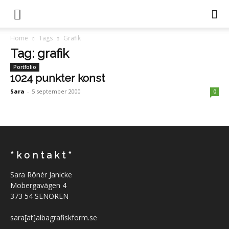
Home
Tags
Grafik
Tag: grafik
Portfolio
1024 punkter konst
Sara
-
5 september 2000
0
* k o n t a k t *
Sara Rönér Janicke
Mobergavägen 4
373 54 SENOREN
sara[at]albagrafiskform.se