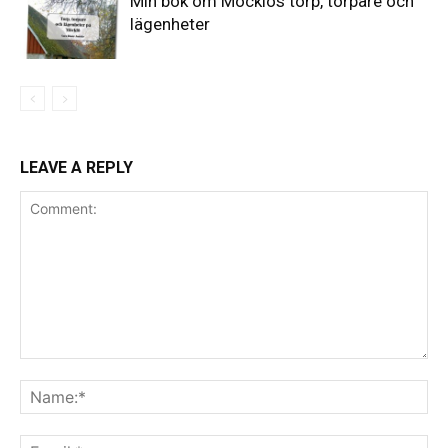
Min bok om Möcklös torp, torpare och
lägenheter
LEAVE A REPLY