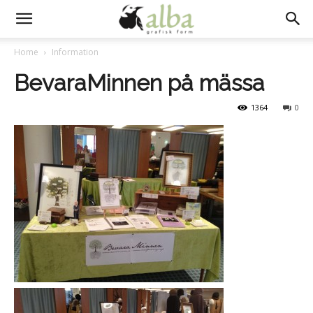
Home
Information
BevaraMinnen på mässa
1364
0